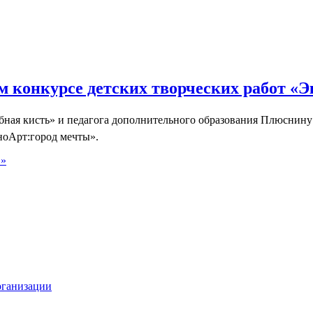
м конкурсе детских творческих работ «Э
ная кисть» и педагога дополнительного образования Плюснину
ноАрт:город мечты».
 »
рганизации