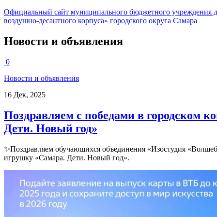
Официальный сайт муниципального бюджетного учреждения д
воздушно-десантного корпуса» городского округа Самара
Новости и объявления
0
Новости и объявления
16 Дек, 2025
Поздравляем с победами в городском к
Дети. Новый год»
✨Поздравляем обучающихся объединения «Изостудия «Волшебн
игрушку «Самара. Дети. Новый год».