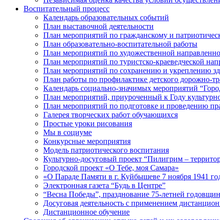
Воспитательный процесс
Календарь образовательных событий
План выставочной деятельности
План мероприятий по гражданскому и патриотическ
План образовательно-воспитательной работы
План мероприятий по художественной направленн
План мероприятий по туристско-краеведческой нап
План мероприятий по сохранению и укреплению з
План работы по профилактике детского дорожно-тр
Календарь социально-значимых мероприятий “Горо
План мероприятий, приуроченный к Году культурно
План мероприятий по подготовке и проведению праз
Галерея творческих работ обучающихся
Простые уроки рисования
Мы в социуме
Конкурсные мероприятия
Модель патриотического воспитания
Культурно-досуговый проект “Пилигрим – территор
Городской проект «О Тебе, моя Самара»
«О Параде Памяти в г. Куйбышеве 7 ноября 1941 го
Электронная газета “Будь в Центре”
“Весна Победы”, празднование 75-летней годовщи
Досуговая деятельность с применением дистанцион
Дистанционное обучение