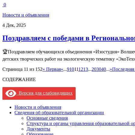
0
Новости и объявления
4 Дек, 2025
Поздравляем с победами в Регионально
🏆Поздравляем обучающихся объединения «Изостудия» Волшеб
детских творческих работ на экологическую тематику «ЭкоТех
Страница 11 из 152
« Первая
«
...
9
10
11
12
13
...
20
30
40
...
»
Последняя
СОДЕРЖАНИЕ
Версия для слабовидящих
Новости и объявления
Сведения об образовательной организации
Основные сведения
Структура и органы управления образовательной о
Документы
Образование