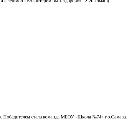
ный флешмоб «Волонтером быть здорово». 📌20 команд
ов. Победителем стала команда МБОУ «Школа №74» г.о.Самара.