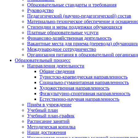
Образовательные стандарты и требования
Руководство
Педагогический (научно-педагогический) состав
Материально-техническое обеспечение и оснащеннос
Стипендии и меры поддержки обучающихся
Платные образовательные услуги
Финансово-хозяйственная деятельность
Вакантные места для приема (перевода) обучающих
Международное сотрудничество
Организация питания в образовательной организац
Образовательный процесс
Направления деятельности
Общие сведения
Туристско-краеведческая направленность
Социально-гуманитарная направленность
Художественная направленность
Физкультурно-спортивная направленность
Естественно-научная направленность
Приём в учреждение
Учебный план
Учебный план-график
Расписание занятий
Методическая копилка
Наши достижения
Независимая оценка качества условий осуществлен