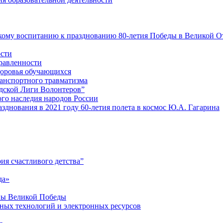
ому воспитанию к празднованию 80-летия Победы в Великой От
ости
равленности
доровья обучающихся
анспортного травматизма
дской Лиги Волонтеров”
го наследия народов России
днования в 2021 году 60-летия полета в космос Ю.А. Гагарина
ия счастливого детства”
да»
ны Великой Победы
ных технологий и электронных ресурсов