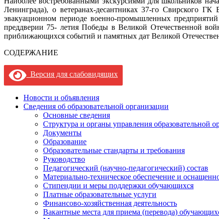
Наиболее востребованными экскурсиями для школьников начал
Ленинграда), о ветеранах-десантниках 37-го Свирского ГК
эвакуационном
периоде военно-промышленных предприятий г
преддверии 75- летия Победы в Великой Отечественной войн
приближающихся событий и памятных дат Великой Отечестве
СОДЕРЖАНИЕ
Версия для слабовидящих
Новости и объявления
Сведения об образовательной организации
Основные сведения
Структура и органы управления образовательной о
Документы
Образование
Образовательные стандарты и требования
Руководство
Педагогический (научно-педагогический) состав
Материально-техническое обеспечение и оснащеннос
Стипендии и меры поддержки обучающихся
Платные образовательные услуги
Финансово-хозяйственная деятельность
Вакантные места для приема (перевода) обучающих