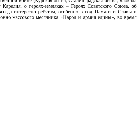
венной войне (Курская битва, Сталинградская битва, Блокада
Карелия, о героях-земляках – Героях Советского Союза, об
егда интересно ребятам, особенно в год Памяти и Славы в
ронно-массового месячника «Народ и армия едины», во время