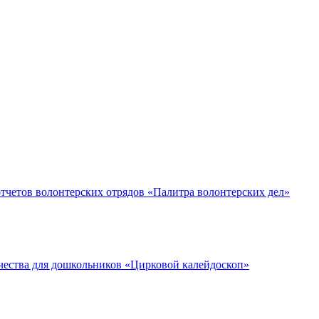
тчетов волонтерских отрядов «Палитра волонтерских дел»
чества для дошкольников «Цирковой калейдоскоп»