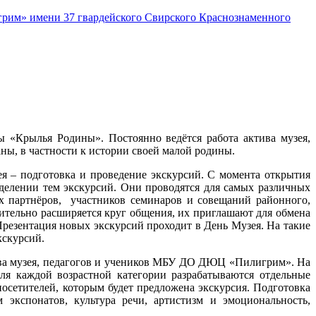
рим» имени 37 гвардейского Свирского Краснознаменного
ы «Крылья Родины». Постоянно ведётся работа актива музея,
ны, в частности к истории своей малой родины.
ея – подготовка и проведение экскурсий. С момента открытия
делении тем экскурсий. Они проводятся для самых различных
ых партнёров, участников
семинаров и совещаний районного,
ительно расширяется круг общения, их приглашают для обмена
резентация новых экскурсий проходит в День Музея. На такие
кскурсий.
тива музея, педагогов и учеников МБУ ДО ДЮЦ «Пилигрим». На
Для каждой возрастной категории разрабатываются отдельные
посетителей, которым будет предложена экскурсия. Подготовка
м экспонатов, культура речи, артистизм и эмоциональность,