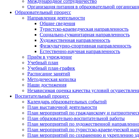
Международное сотрудничество
Организация питания в образовательной организац
Образовательный процесс
Направления деятельности
Общие сведения
Туристско-краеведческая направленность
Социально-гуманитарная направленность
Художественная направленность
Физкультурно-спортивная направленность
Естественно-научная направленность
Приём в учреждение
Учебный план
Учебный план-график
Расписание занятий
Методическая копилка
Наши достижения
Независимая оценка качества условий осуществлен
Воспитательный процесс
Календарь образовательных событий
План выставочной деятельности
План мероприятий по гражданскому и патриотическ
План образовательно-воспитательной работы
План мероприятий по художественной направленн
План мероприятий по туристско-краеведческой нап
План мероприятий по сохранению и укреплению з