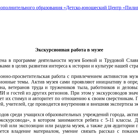
ополнительного образования «Детско-юношеский Центр «Пилиг
Экскурсионная работа в музее
жена в программе деятельности музея Боевой и Трудовой Слав
ами в целях развития интереса к истории и культуре нашей стра
онно-просветительская работа с привлечением активистов муз
рсионные темы. Актив музея сами проявляют инициативу в опре
она, ветеранов труда и тружеников тыла, работников и делов
И и гостей из других регионов. При этом у экскурсоводов знач
ет их стимул и авторитет по отношению к своим сверстникам. П
, учителей, где проводится внутренняя и внешняя экспертиза э
оводов среди учащихся образовательных учреждений города, ак
кскурсовода», в котором занимаются ребята с 5-11 классы. 
ой или экспозиции или раздела музея, а также для аудитории 
ется владение материалом, умение связать рассказ с показо