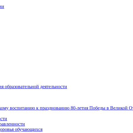
ии
ия образовательной деятельности
ому воспитанию к празднованию 80-летия Победы в Великой От
ости
равленности
доровья обучающихся