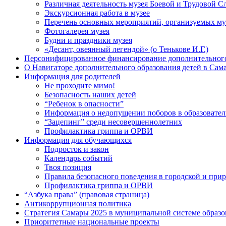
Различная деятельность музея Боевой и Трудовой 
Экскурсионная работа в музее
Перечень основных мероприятий, организуемых му
Фотогалерея музея
Будни и праздники музея
«Десант, овеянный легендой» (о Тенькове И.Г.)
Персонифицированное финансирование дополнительного
О Навигаторе дополнительного образования детей в Сам
Информация для родителей
Не проходите мимо!
Безопасность наших детей
“Ребенок в опасности”
Информация о недопущении поборов в образовате
“Зацепинг” среди несовершеннолетних
Профилактика гриппа и ОРВИ
Информация для обучающихся
Подросток и закон
Календарь событий
Твоя позиция
Правила безопасного поведения в городской и при
Профилактика гриппа и ОРВИ
“Азбука права” (правовая страница)
Антикоррупционная политика
Стратегия Самары 2025 в муниципальной системе образо
Приоритетные национальные проекты