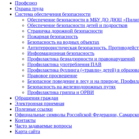
Профсоюз
Охрана труда
Система обеспечения безопасности
Обеспечение безопасности в МБУ ДО ДЮЦ «Пилигр
Обеспечение безопасности детей и подростков
Страничка дорожной безопасности
Пожарная безопасность
Безопасность на водных объектах
Антитеррористическая безопасность. Противодейст
Информационная безопасность
Профилактика безнадзорности и правонарушений
Профилактика употребления ПАВ
Профилактика буллинга («травли» детей) в образов
Правовое просвещение
Безопасное поведение в лесу и на природе. Профи
Безопасность на железнодорожных путях
Профилактика гриппа и ОРВИ
Обращения граждан
Электронная приемная
Полезные ссылки
Официальные символы Российской Федерации, Самарской
Контакты
Часто задаваемые вопросы
Карта сайта