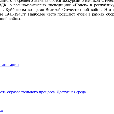
ьного и среднего звена являются экскурсии о Великой Отечест
 ВДК, о военно-поисковых экспедициях «Поиск» в республику 
. Куйбышева во время Великой Отечественной войне. Это вс
е 1941-1945гг. Наиболее часто посещают музей в рамках обо
нной войны.
рганизации
ть образовательного процесса. Доступная среда
ся