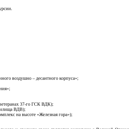
урсии.
нного воздушно – десантного корпуса»;
ния»;
 ветеранах 37-го ГСК ВДК);
чилища ВДВ);
мплекс на высоте «Железная гора»);