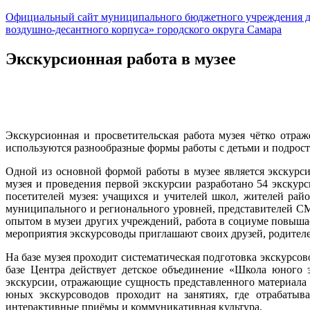
Официальный сайт муниципального бюджетного учреждения д
воздушно-десантного корпуса» городского округа Самара
Экскурсионная работа в музее
Экскурсионная и просветительская работа музея чётко отра
используются разнообразные формы работы с детьми и подростк
Одной из основной формой работы в музее является экскурси
музея и проведения первой экскурсии разработано 54 экску
посетителей музея: учащихся и учителей школ, жителей рай
муниципального и регионального уровней, представителей СМ
опытом в музеи других учреждений, работа в социуме повыша
мероприятия экскурсоводы приглашают своих друзей, родителей
На базе музея проходит систематическая подготовка экскурс
базе Центра действует детское объединение «Школа юного э
экскурсии, отражающие сущность представленного материала т
юных экскурсоводов проходит на
занятиях, где отрабатыва
интерактивные приёмы и коммуникативная культура.