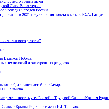
анспортного травматизма
дской Лиги Волонтеров”
го наследия народов России
днования в 2021 году 60-летия полета в космос Ю.А. Гагарина
ия счастливого детства”
да»
ны Великой Победы
ных технологий и электронных ресурсов
я
ьного образования детей г.о. Самара
И.Г. Тенькова
е деятельность музея Боевой и Трудовой Славы «Крылья Родин
й Славы «Крылья Родины» имени И.Г. Тенькова