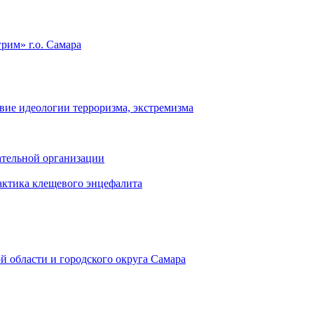
им» г.о. Самара
вие идеологии терроризма, экстремизма
ательной организации
лактика клещевого энцефалита
 области и городского округа Самара