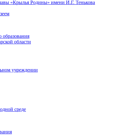
Славы «Крылья Родины» имени И.Г. Тенькова
зеем
 образования
арской области
льном учреждении
родной среде
вания