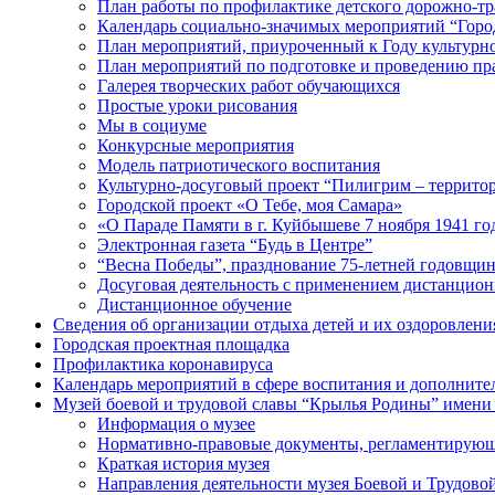
План работы по профилактике детского дорожно-тр
Календарь социально-значимых мероприятий “Горо
План мероприятий, приуроченный к Году культурно
План мероприятий по подготовке и проведению праз
Галерея творческих работ обучающихся
Простые уроки рисования
Мы в социуме
Конкурсные мероприятия
Модель патриотического воспитания
Культурно-досуговый проект “Пилигрим – территор
Городской проект «О Тебе, моя Самара»
«О Параде Памяти в г. Куйбышеве 7 ноября 1941 го
Электронная газета “Будь в Центре”
“Весна Победы”, празднование 75-летней годовщи
Досуговая деятельность с применением дистанцион
Дистанционное обучение
Сведения об организации отдыха детей и их оздоровлени
Городская проектная площадка
Профилактика коронавируса
Календарь мероприятий в сфере воспитания и дополнител
Музей боевой и трудовой славы “Крылья Родины” имени 
Информация о музее
Нормативно-правовые документы, регламентирующи
Краткая история музея
Направления деятельности музея Боевой и Трудово