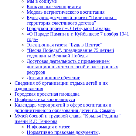
Мы в социуме
Конкурсные мероприятия
Модель патриотического воспитания
Культурно-досуговый проект “Пилигрим –
территория счастливого детства”
Городской проект «О Тебе, моя Самара»
«О Параде Памяти в г. Куйбышеве 7 ноября 1941
года»
Электронная газета “Будь в Центре”
“Весна Победы”, празднование 75-летней
годовщины Великой Победы
Досуговая деятельность с применением
дистанционных технологий и электронных
ресурсов
Дистанционное обучение
Сведения об организации отдыха детей и их
оздоровления
Городская проектная площадка
Профилактика коронавируса
Календарь мероприятий в сфере воспитания и
дополнительного образования детей г.о. Самара
Музей боевой и трудовой славы “Крылья Родины”
имени И.Г. Тенькова
Информация о музее
Нормативно-правовые документы,