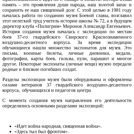
память – это проявления души народа, наш золотой запас и
сохранить ее наш священный долг. С этой целью в 1981 году
началась работа по созданию музея Боевой славы, возглавил
этот нелегкий труд учитель истории школы № 72, а в будущем
директор клуба «Пилигрим» Миронов Александр Евгеньевич.
История создания музея началась с экспедиции по местам
боев 37-го гвардейского Свирского Краснознаменного
воздушно-десантного корпуса. За время экспедиции
обучающиеся
нашли множество экспонатов для музея. Это
письма, военные билеты, личные дневники, медали,
фотографии, карты боев, гильзы, пули, парашют и многое
другое. Некоторые экспонаты (личные вещи) музею передали
родные и близкие погибших солдат.
Разделы экспозиции музея были оборудованы и оформлены
силами ветеранов 37 гвардейского воздушно-десантного
корпуса, обучающихся и педагогов центра
С момента создания музея направления его деятельности
определялись основными разделами экспозиций:
«Идет война народная, священная война».
«Здесь тыл был фронтом».