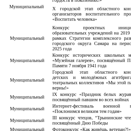
гордость в поколениях!»
Муниципальный
X городской этап областного кон
организаторов воспитательного про
«Воспитать человека»
Конкурс проектных иници
образовательных учреждений на 2019 
Муниципальный
рамках Стратегии комплексного раз
городского округа Самара на пери
2025 года
Конкурс исторических школьных м
Муниципальный
«Музейная галерея», посвящённый П
Памяти 7 ноября 1941 года
Городской этап областного кон
детских и молодёжных агитбриг
Муниципальный
театральных коллективов «Мы этой п
верны!»
IX конкурс «Праздник белых журав
Муниципальный
посвящённый павшим во всех войнах
Интернет-фестиваль военной п
Муниципальный
«Поклонимся великим тем годам»
III конкурс чтецов, “Трынинские чте
Муниципальный
посвящённый Дню Победы
Муниципальный
Фотоконкурс «Как живёшь, ветеран?!»