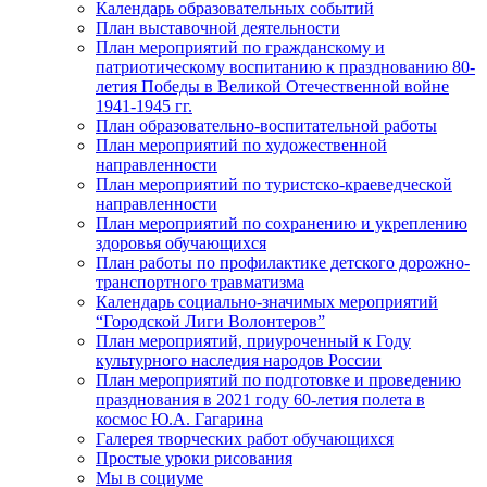
Календарь образовательных событий
План выставочной деятельности
План мероприятий по гражданскому и
патриотическому воспитанию к празднованию 80-
летия Победы в Великой Отечественной войне
1941-1945 гг.
План образовательно-воспитательной работы
План мероприятий по художественной
направленности
План мероприятий по туристско-краеведческой
направленности
План мероприятий по сохранению и укреплению
здоровья обучающихся
План работы по профилактике детского дорожно-
транспортного травматизма
Календарь социально-значимых мероприятий
“Городской Лиги Волонтеров”
План мероприятий, приуроченный к Году
культурного наследия народов России
План мероприятий по подготовке и проведению
празднования в 2021 году 60-летия полета в
космос Ю.А. Гагарина
Галерея творческих работ обучающихся
Простые уроки рисования
Мы в социуме