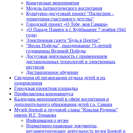
Конкурсные мероприятия
Модель патриотического воспитания
Культурно-досуговый проект “Пилигрим –
территория счастливого детства”
Городской проект «О Тебе, моя Самара»
«О Параде Памяти в г. Куйбышеве 7 ноября 1941
года»
Электронная газета “Будь в Центре”
“Весна Победы”, празднование 75-летней
годовщины Великой Победы
Досуговая деятельность с применением
дистанционных технологий и электронных
ресурсов
Дистанционное обучение
Сведения об организации отдыха детей и их
оздоровления
Городская проектная площадка
Профилактика коронавируса
Календарь мероприятий в сфере воспитания и
дополнительного образования детей г.о. Самара
Музей боевой и трудовой славы “Крылья Родины”
имени И.Г. Тенькова
Информация о музее
Нормативно-правовые документы,
регламентирующие деятельность музея Боевой и