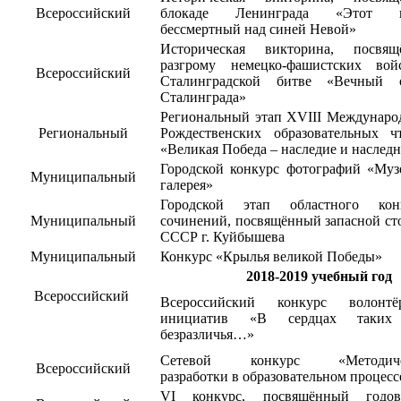
Всероссийский
блокаде Ленинграда «Этот г
бессмертный над синей Невой»
Историческая викторина, посвящ
разгрому немецко-фашистских во
Всероссийский
Сталинградской битве «Вечный 
Сталинграда»
Региональный этап XVIII Междунар
Региональный
Рождественских образовательных ч
«Великая Победа – наследие и наслед
Городской конкурс фотографий «Муз
Муниципальный
галерея»
Городской этап областного кон
Муниципальный
сочинений, посвящённый запасной ст
СССР г. Куйбышева
Муниципальный
Конкурс «Крылья великой Победы»
2018-2019 учебный год
Всероссийский
Всероссийский конкурс волонтё
инициатив «В сердцах таких
безразличья…»
Сетевой конкурс «Методиче
Всероссийский
разработки в образовательном процесс
VI конкурс, посвящённый годов