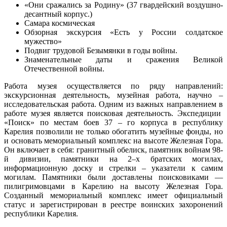
«Они сражались за Родину» (37 гвардейский воздушно-
десантный корпус.)
Самара космическая
Обзорная экскурсия «Есть у России солдатское
мужество»
Подвиг трудовой Безымянки в годы войны.
Знаменательные даты и сражения Великой
Отечественной войны.
Работа музея осуществляется по ряду направлений:
экскурсионная деятельность, музейная работа, научно –
исследовательская работа. Одним из важных направлением в
работе музея является поисковая деятельность. Экспедиции
«Поиск» по местам боев 37 – го корпуса в республику
Карелия позволили не только обогатить музейные фонды, но
и основать мемориальный комплекс на высоте Железная Гора.
Он включает в себя: гранитный обелиск, памятник войнам 98-
й дивизии, памятники на 2–х братских могилах,
информационную доску и стрелки – указатели к самим
могилам. Памятники были доставлены
поисковиками —
пилигримовцами в Карелию на высоту Железная Гора.
Созданный мемориальный комплекс имеет официальный
статус и зарегистрирован в реестре воинских захоронений
республики Карелия.