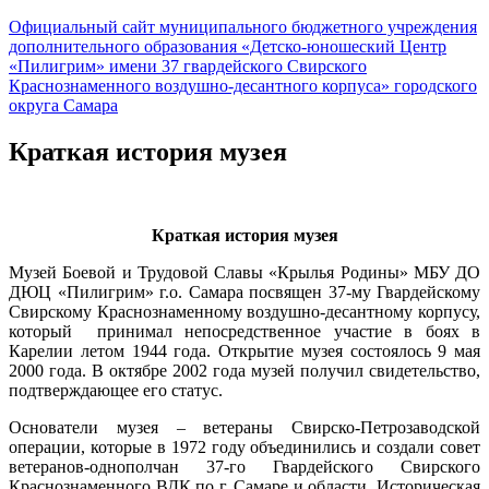
Официальный сайт муниципального бюджетного учреждения
дополнительного образования «Детско-юношеский Центр
«Пилигрим» имени 37 гвардейского Свирского
Краснознаменного воздушно-десантного корпуса» городского
округа Самара
Краткая история музея
Краткая история музея
Музей Боевой и Трудовой Славы «Крылья Родины» МБУ ДО
ДЮЦ «Пилигрим» г.о. Самара посвящен 37-му Гвардейскому
Свирскому Краснознаменному воздушно-десантному корпусу,
который принимал непосредственное участие в боях в
Карелии летом 1944 года. Открытие музея состоялось 9 мая
2000 года. В октябре 2002 года музей получил свидетельство,
подтверждающее его статус.
Основатели музея – ветераны Свирско-Петрозаводской
операции, которые в 1972 году объединились и создали совет
ветеранов-однополчан 37-го Гвардейского Свирского
Краснознаменного ВДК по г. Самаре и области. Историческая