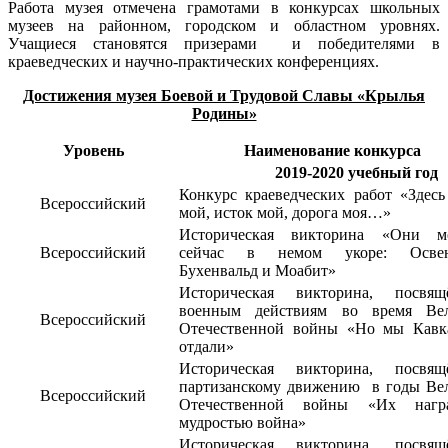
Работа музея отмечена грамотами в конкурсах школьных
музеев на районном, городском и областном уровнях.
Учащиеся становятся призерами и победителями в
краеведческих и научно-практических конференциях.
Достижения музея Боевой и Трудовой Славы «Крылья
Родины»
Уровень
Наименование конкурса
2019-2020 учебный год
Конкурс краеведческих работ «Здесь
Всероссийский
мой, исток мой, дорога моя…»
Историческая викторина «Они м
Всероссийский
сейчас в немом укоре: Освен
Бухенвальд и Моабит»
Историческая викторина, посвящ
военным действиям во время Ве
Всероссийский
Отечественной войны «Но мы Кавк
отдали»
Историческая викторина, посвящ
партизанскому движению в годы Ве
Всероссийский
Отечественной войны «Их награ
мудростью война»
Историческая викторина, посвящ