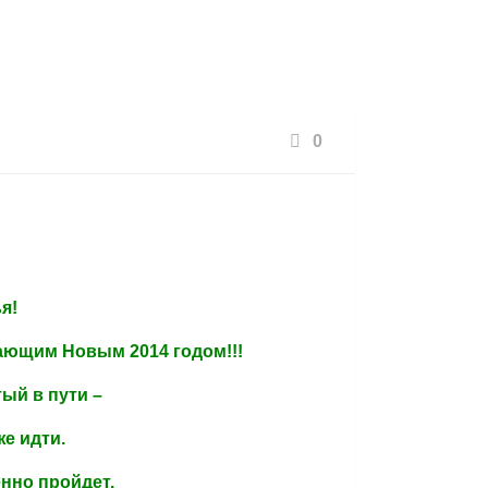
Офици
0
я!
ающим Новым 2014 годом!!!
ый в пути –
же идти.
енно пройдет,