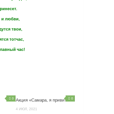
принесет.
 и любви,
дутся твои,
тся тотчас,
лавный час!
0
0
Акция «Самара, я привит»
4 ИЮЛ, 2021