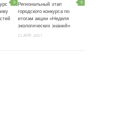
0
0
курс
Региональный этап
тиву
городского конкурса по
остей
итогам акции «Неделя
экологических знаний»
22 АПР, 2021