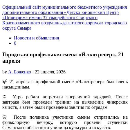
Официальный сайт муниципального бюджетного учреждения
дополнительного образования «Детско-юношеский Центр
«Пилигрим» имени 37 гвардейского Свирского
Краснознаменного воздушно-десантного корпуса» городского
округа Самара
Новости и объявления
0
Городская профильная смена «Я-экотренер», 21
апреля
by
А. Боженко
· 22 апреля, 2026
🍃 21 апреля в профильной смене «Я-экотренер» был очень
насыщенным.
🔆 Утро ребята встретили энергичной зарядкой. После
завтрака был проведен тренинг на выявление лидерских
качеств, а затем были проведены занятия по отрядам.
🌸 После полдника участники смены отправились на
фольклорную вечерку, которую провели студентки
Самарского областного училища культуры и искусств.