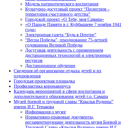
Модель патриотического воспитания
Культурно-досуговый проект “Пилигрим –
территория счастливого детства”
Городской проект «О Тебе, моя Самара»
«О Параде Памяти в г. Куйбышеве 7 ноября 1941
года»
Электронная газета “Будь в Центре”
“Весна Победы”, празднование 75-летней
годовщины Великой Победы
Досуговая деятельность с применением
дистанционных технологий и электронных
ресурсов
Дистанционное обучение
Сведения об организации отдыха детей и их
оздоровления
Городская проектная площадка
Профилактика коронавируса
Календарь мероприятий в сфере воспитания и
дополнительного образования детей г.о. Самара
Музей боевой и трудовой славы “Крылья Родины”
имени И.Г. Тенькова
Информация о музее
Нормативно-правовые документы,
регламентирующие деятельность музея Боевой и
Трудовой Славы «Крылья Родины» имени И.Г.