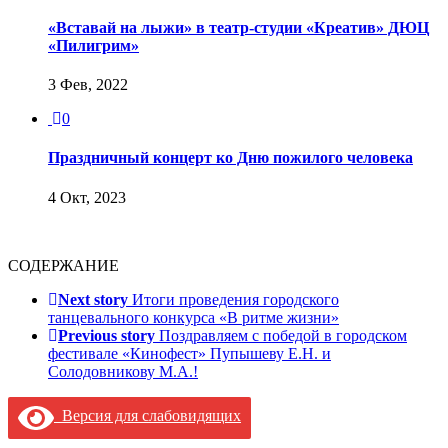
«Вставай на лыжи» в театр-студии «Креатив» ДЮЦ
«Пилигрим»
3 Фев, 2022
0
Праздничный концерт ко Дню пожилого человека
4 Окт, 2023
СОДЕРЖАНИЕ
Next story
Итоги проведения городского
танцевального конкурса «В ритме жизни»
Previous story
Поздравляем с победой в городском
фестивале «Кинофест» Пупышеву Е.Н. и
Солодовникову М.А.!
Версия для слабовидящих