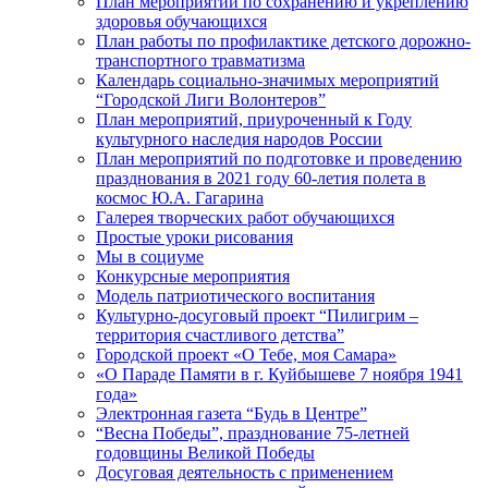
План мероприятий по сохранению и укреплению
здоровья обучающихся
План работы по профилактике детского дорожно-
транспортного травматизма
Календарь социально-значимых мероприятий
“Городской Лиги Волонтеров”
План мероприятий, приуроченный к Году
культурного наследия народов России
План мероприятий по подготовке и проведению
празднования в 2021 году 60-летия полета в
космос Ю.А. Гагарина
Галерея творческих работ обучающихся
Простые уроки рисования
Мы в социуме
Конкурсные мероприятия
Модель патриотического воспитания
Культурно-досуговый проект “Пилигрим –
территория счастливого детства”
Городской проект «О Тебе, моя Самара»
«О Параде Памяти в г. Куйбышеве 7 ноября 1941
года»
Электронная газета “Будь в Центре”
“Весна Победы”, празднование 75-летней
годовщины Великой Победы
Досуговая деятельность с применением