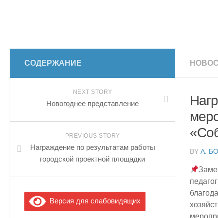
СОДЕРЖАНИЕ
НОВОС
NEXT STORY
Нагр
Новогоднее представление
меро
«Соб
PREVIOUS STORY
Награждение по результатам работы
BY
А. Б
городской проектной площадки
Заме
педаго
благо
Версия для слабовидящих
хозяйс
меропр