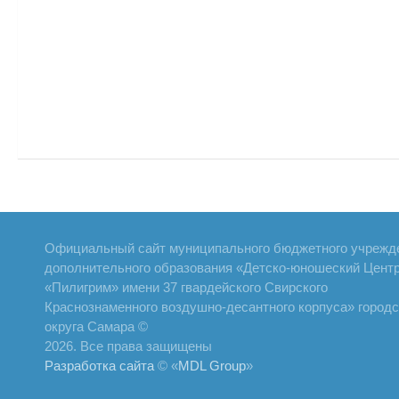
Официальный сайт муниципального бюджетного учрежд
дополнительного образования «Детско-юношеский Цент
«Пилигрим» имени 37 гвардейского Свирского
Краснознаменного воздушно-десантного корпуса» городс
округа Самара ©
2026. Все права защищены
Разработка сайта
© «
MDL Group
»