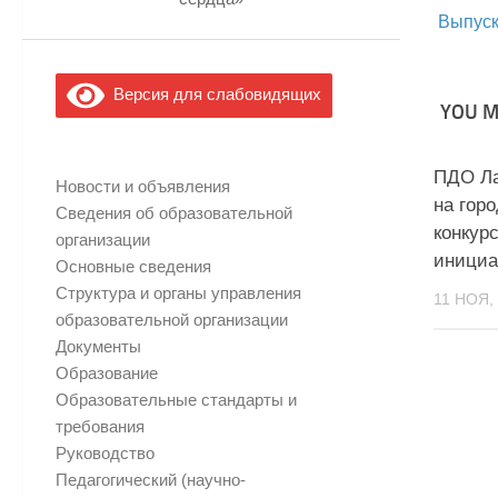
Выпуск
Версия для слабовидящих
YOU MA
ПДО Ла
Новости и объявления
на гор
Сведения об образовательной
конкур
организации
инициа
Основные сведения
Структура и органы управления
11 НОЯ,
образовательной организации
Документы
Образование
Образовательные стандарты и
требования
Руководство
Педагогический (научно-