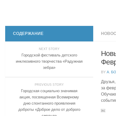
СОДЕРЖАНИЕ
НОВОС
NEXT STORY
Новы
Городской фестиваль детского
Февр
инклюзивного творчества «Радужная
зебра»
BY
А. Б
Друзья
PREVIOUS STORY
за февр
Городская социально значимая
Обучаю
акция, посвященная Всемирному
событи
дню спонтанного проявления
доброты «Доброе дело от доброго
￼
сердца»