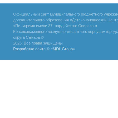
Официальный сайт муниципального бюджетного учрежд
дополнительного образования «Детско-юношеский Цент
«Пилигрим» имени 37 гвардейского Свирского
Краснознаменного воздушно-десантного корпуса» городс
округа Самара ©
2026. Все права защищены
Разработка сайта
© «
MDL Group
»