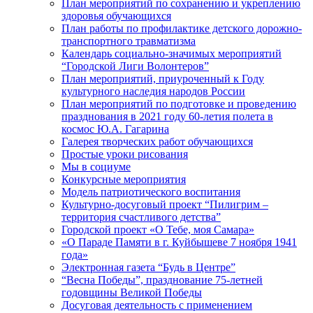
План мероприятий по сохранению и укреплению
здоровья обучающихся
План работы по профилактике детского дорожно-
транспортного травматизма
Календарь социально-значимых мероприятий
“Городской Лиги Волонтеров”
План мероприятий, приуроченный к Году
культурного наследия народов России
План мероприятий по подготовке и проведению
празднования в 2021 году 60-летия полета в
космос Ю.А. Гагарина
Галерея творческих работ обучающихся
Простые уроки рисования
Мы в социуме
Конкурсные мероприятия
Модель патриотического воспитания
Культурно-досуговый проект “Пилигрим –
территория счастливого детства”
Городской проект «О Тебе, моя Самара»
«О Параде Памяти в г. Куйбышеве 7 ноября 1941
года»
Электронная газета “Будь в Центре”
“Весна Победы”, празднование 75-летней
годовщины Великой Победы
Досуговая деятельность с применением