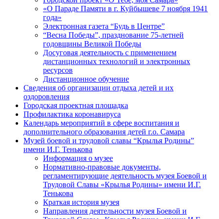
«О Параде Памяти в г. Куйбышеве 7 ноября 1941
года»
Электронная газета “Будь в Центре”
“Весна Победы”, празднование 75-летней
годовщины Великой Победы
Досуговая деятельность с применением
дистанционных технологий и электронных
ресурсов
Дистанционное обучение
Сведения об организации отдыха детей и их
оздоровления
Городская проектная площадка
Профилактика коронавируса
Календарь мероприятий в сфере воспитания и
дополнительного образования детей г.о. Самара
Музей боевой и трудовой славы “Крылья Родины”
имени И.Г. Тенькова
Информация о музее
Нормативно-правовые документы,
регламентирующие деятельность музея Боевой и
Трудовой Славы «Крылья Родины» имени И.Г.
Тенькова
Краткая история музея
Направления деятельности музея Боевой и