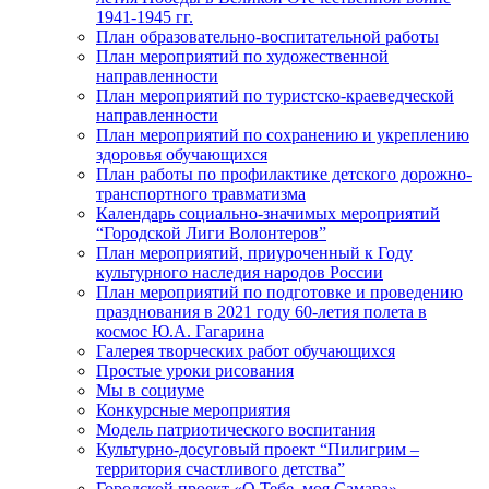
1941-1945 гг.
План образовательно-воспитательной работы
План мероприятий по художественной
направленности
План мероприятий по туристско-краеведческой
направленности
План мероприятий по сохранению и укреплению
здоровья обучающихся
План работы по профилактике детского дорожно-
транспортного травматизма
Календарь социально-значимых мероприятий
“Городской Лиги Волонтеров”
План мероприятий, приуроченный к Году
культурного наследия народов России
План мероприятий по подготовке и проведению
празднования в 2021 году 60-летия полета в
космос Ю.А. Гагарина
Галерея творческих работ обучающихся
Простые уроки рисования
Мы в социуме
Конкурсные мероприятия
Модель патриотического воспитания
Культурно-досуговый проект “Пилигрим –
территория счастливого детства”
Городской проект «О Тебе, моя Самара»