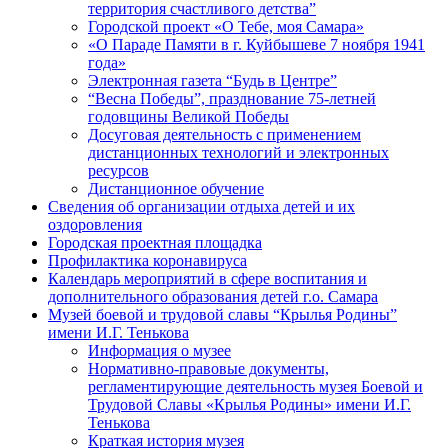
территория счастливого детства”
Городской проект «О Тебе, моя Самара»
«О Параде Памяти в г. Куйбышеве 7 ноября 1941
года»
Электронная газета “Будь в Центре”
“Весна Победы”, празднование 75-летней
годовщины Великой Победы
Досуговая деятельность с применением
дистанционных технологий и электронных
ресурсов
Дистанционное обучение
Сведения об организации отдыха детей и их
оздоровления
Городская проектная площадка
Профилактика коронавируса
Календарь мероприятий в сфере воспитания и
дополнительного образования детей г.о. Самара
Музей боевой и трудовой славы “Крылья Родины”
имени И.Г. Тенькова
Информация о музее
Нормативно-правовые документы,
регламентирующие деятельность музея Боевой и
Трудовой Славы «Крылья Родины» имени И.Г.
Тенькова
Краткая история музея