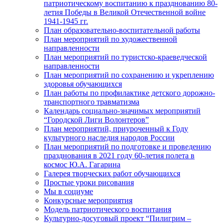
патриотическому воспитанию к празднованию 80-
летия Победы в Великой Отечественной войне
1941-1945 гг.
План образовательно-воспитательной работы
План мероприятий по художественной
направленности
План мероприятий по туристско-краеведческой
направленности
План мероприятий по сохранению и укреплению
здоровья обучающихся
План работы по профилактике детского дорожно-
транспортного травматизма
Календарь социально-значимых мероприятий
“Городской Лиги Волонтеров”
План мероприятий, приуроченный к Году
культурного наследия народов России
План мероприятий по подготовке и проведению
празднования в 2021 году 60-летия полета в
космос Ю.А. Гагарина
Галерея творческих работ обучающихся
Простые уроки рисования
Мы в социуме
Конкурсные мероприятия
Модель патриотического воспитания
Культурно-досуговый проект “Пилигрим –