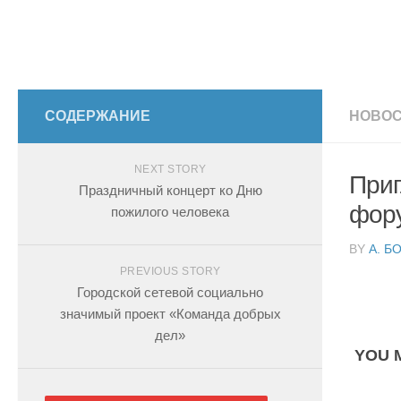
СОДЕРЖАНИЕ
НОВОС
NEXT STORY
Приг
Праздничный концерт ко Дню
фор
пожилого человека
BY
А. Б
PREVIOUS STORY
Городской сетевой социально
значимый проект «Команда добрых
дел»
YOU M