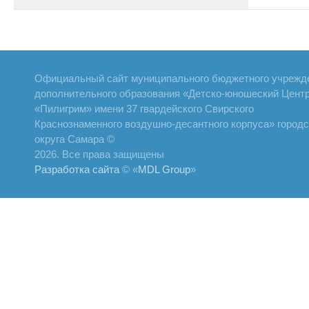
Официальный сайт муниципального бюджетного учрежд
дополнительного образования «Детско-юношеский Цент
«Пилигрим» имени 37 гвардейского Свирского
Краснознаменного воздушно-десантного корпуса» городс
округа Самара ©
2026. Все права защищены
Разработка сайта
© «
MDL Group
»