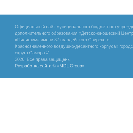
Официальный сайт муниципального бюджетного учрежд
дополнительного образования «Детско-юношеский Цент
«Пилигрим» имени 37 гвардейского Свирского
Краснознаменного воздушно-десантного корпуса» городс
округа Самара ©
2026. Все права защищены
Разработка сайта
© «
MDL Group
»