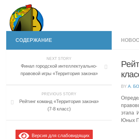
СОДЕРЖАНИЕ
НОВОС
NEXT STORY
Рейт
Финал городской интеллектуально-
клас
правовой игры «Территория закона»
BY
А. Б
PREVIOUS STORY
Опреде
Рейтинг команд «Территория закона»
правов
(7-8 класс)
этапа 
Юных П
Версия для слабовидящих