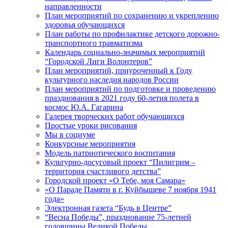
направленности
План мероприятий по сохранению и укреплению
здоровья обучающихся
План работы по профилактике детского дорожно-
транспортного травматизма
Календарь социально-значимых мероприятий
“Городской Лиги Волонтеров”
План мероприятий, приуроченный к Году
культурного наследия народов России
План мероприятий по подготовке и проведению
празднования в 2021 году 60-летия полета в
космос Ю.А. Гагарина
Галерея творческих работ обучающихся
Простые уроки рисования
Мы в социуме
Конкурсные мероприятия
Модель патриотического воспитания
Культурно-досуговый проект “Пилигрим –
территория счастливого детства”
Городской проект «О Тебе, моя Самара»
«О Параде Памяти в г. Куйбышеве 7 ноября 1941
года»
Электронная газета “Будь в Центре”
“Весна Победы”, празднование 75-летней
годовщины Великой Победы