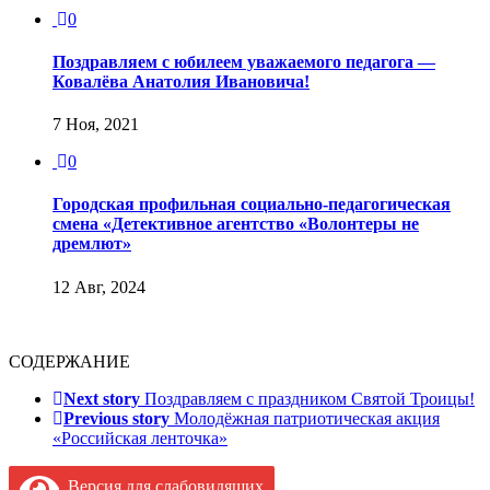
0
Поздравляем с юбилеем уважаемого педагога —
Ковалёва Анатолия Ивановича!
7 Ноя, 2021
0
Городская профильная социально-педагогическая
смена «Детективное агентство «Волонтеры не
дремлют»
12 Авг, 2024
СОДЕРЖАНИЕ
Next story
Поздравляем с праздником Святой Троицы!
Previous story
Молодёжная патриотическая акция
«Российская ленточка»
Версия для слабовидящих