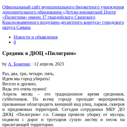
Официальный сайт муниципального бюджетного учреждения
дополнительного образования «Детско-юношеский Центр
«Пилигрим» имени 37 гвардейского Свирского
Краснознаменного воздушно-десантного корпуса» городского
округа Самара
Новости и объявления
0
Средник в ДЮЦ «Пилигрим»
by
А. Боженко
· 12 апреля, 2023
Раз, два, три, четыре, пять,
Идем мы город убирать!
Весело и дружно,
Ведь это очень нужно!
Апрель месяц – это традиционное время средников,
субботников. По всему городу проходят мероприятия,
призванные облагородить внешний вид улиц, парков, скверов
и придомовых территорий. Сегодня сотрудники МБУ ДО
ДЮЦ «Пилигрим» г.о. Самара провели уборку от мусора,
подмели с дорог и тротуаров сухую листву и песок на
прилегающей территории.