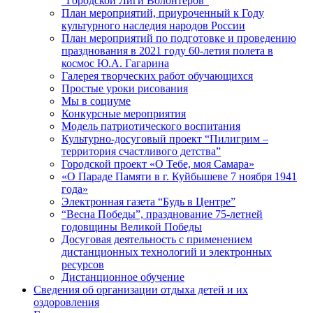
“Городской Лиги Волонтеров”
План мероприятий, приуроченный к Году
культурного наследия народов России
План мероприятий по подготовке и проведению
празднования в 2021 году 60-летия полета в
космос Ю.А. Гагарина
Галерея творческих работ обучающихся
Простые уроки рисования
Мы в социуме
Конкурсные мероприятия
Модель патриотического воспитания
Культурно-досуговый проект “Пилигрим –
территория счастливого детства”
Городской проект «О Тебе, моя Самара»
«О Параде Памяти в г. Куйбышеве 7 ноября 1941
года»
Электронная газета “Будь в Центре”
“Весна Победы”, празднование 75-летней
годовщины Великой Победы
Досуговая деятельность с применением
дистанционных технологий и электронных
ресурсов
Дистанционное обучение
Сведения об организации отдыха детей и их
оздоровления