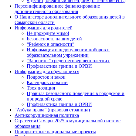
«Десант, овеянный легендой» (о Тенькове И.Г.)
Персонифицированное финансирование
дополнительного образования
О Навигаторе дополнительного образования детей в
Самарской области
Информация для родителей
Не проходите мимо!
Безопасность наших детей
“Ребенок в опасности”
Информация о недопущении поборов в
образовательном учреждении
“Зацепинг” среди несовершеннолетних
Профилактика гриппа и ОРВИ
Информация для обучающихся
Подросток и закон
Календарь событий
Твоя позиция
Правила безопасного поведения в городской и
природной среде
Профилактика гриппа и ОРВИ
“Азбука права” (правовая страница)
Антикоррупционная политика
Стратегия Самары 2025 в муниципальной системе
образования
Приоритетные национальные проекты