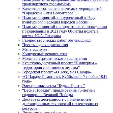
транспортного травматизма
Календарь социально-значимых мероприятий
“Городской Лиги Волонтеров”
План мероприятий, приуроченный к Году
культурного наследия народов России
План мероприятий по подготовке и проведению
празднования в 2021 году 60-летия полета в
космос Ю.А. Гагарина
Галерея творческих работ обучающихся
Простые уроки рисования
Мы в социуме
Конкурсные мероприятия
Модель патриотического воспитания
Культурно-досуговый проект “Пилигрим –
территория счастливого детства”
Городской проект «О Тебе, моя Самара»
«О Параде Памяти в г. Куйбышеве 7 ноября 1941
года»
Электронная газета “Будь в Центре”
“Весна Победы”, празднование 75-летней
годовщины Великой Победы
Досуговая деятельность с применением
дистанционных технологий и электронных
ресурсов
Дистанционное обучение