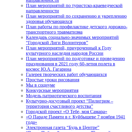
направленности
План мероприятий по туристско-краеведческой
направленности
План мероприятий по сохранению и укреплению
здоровья обучающихся
План работы по профилактике детского дорожно-
транспортного травматизма
Календарь социально-значимых мероприятий
“Городской Лиги Волонтеров”
План мероприятий, приуроченный к Году
культурного наследия народов России
План мероприятий по подготовке и проведению
празднования в 2021 году 60-летия полета в
космос Ю.А. Гагарина
Галерея творческих работ обучающихся
Простые уроки рисования
Мы в социуме
Конкурсные мероприятия
Модель патриотического воспитания
Культурно-досуговый проект “Пилигрим –
территория счастливого детства”
Городской проект «О Тебе, моя Самара»
«О Параде Памяти в г. Куйбышеве 7 ноября 1941
года»
Электронная газета “Будь в Центре”