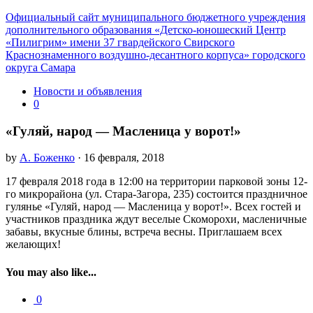
Официальный сайт муниципального бюджетного учреждения
дополнительного образования «Детско-юношеский Центр
«Пилигрим» имени 37 гвардейского Свирского
Краснознаменного воздушно-десантного корпуса» городского
округа Самара
Новости и объявления
0
«Гуляй, народ — Масленица у ворот!»
by
А. Боженко
· 16 февраля, 2018
17 февраля 2018 года в 12:00 на территории парковой зоны 12-
го микрорайона (ул. Стара-Загора, 235) состоится праздничное
гулянье «Гуляй, народ — Масленица у ворот!». Всех гостей и
участников праздника ждут веселые Скоморохи, масленичные
забавы, вкусные блины, встреча весны. Приглашаем всех
желающих!
You may also like...
0