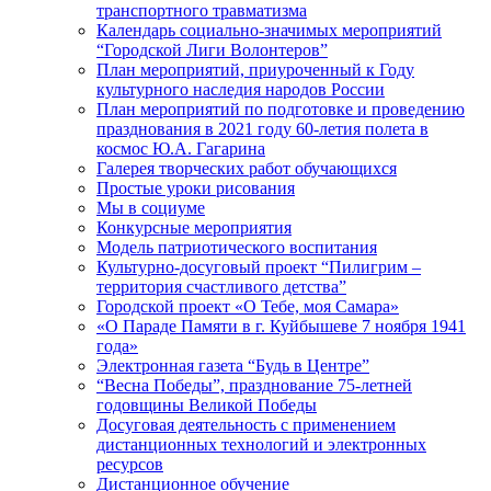
транспортного травматизма
Календарь социально-значимых мероприятий
“Городской Лиги Волонтеров”
План мероприятий, приуроченный к Году
культурного наследия народов России
План мероприятий по подготовке и проведению
празднования в 2021 году 60-летия полета в
космос Ю.А. Гагарина
Галерея творческих работ обучающихся
Простые уроки рисования
Мы в социуме
Конкурсные мероприятия
Модель патриотического воспитания
Культурно-досуговый проект “Пилигрим –
территория счастливого детства”
Городской проект «О Тебе, моя Самара»
«О Параде Памяти в г. Куйбышеве 7 ноября 1941
года»
Электронная газета “Будь в Центре”
“Весна Победы”, празднование 75-летней
годовщины Великой Победы
Досуговая деятельность с применением
дистанционных технологий и электронных
ресурсов
Дистанционное обучение