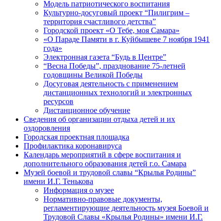
Модель патриотического воспитания
Культурно-досуговый проект “Пилигрим –
территория счастливого детства”
Городской проект «О Тебе, моя Самара»
«О Параде Памяти в г. Куйбышеве 7 ноября 1941
года»
Электронная газета “Будь в Центре”
“Весна Победы”, празднование 75-летней
годовщины Великой Победы
Досуговая деятельность с применением
дистанционных технологий и электронных
ресурсов
Дистанционное обучение
Сведения об организации отдыха детей и их
оздоровления
Городская проектная площадка
Профилактика коронавируса
Календарь мероприятий в сфере воспитания и
дополнительного образования детей г.о. Самара
Музей боевой и трудовой славы “Крылья Родины”
имени И.Г. Тенькова
Информация о музее
Нормативно-правовые документы,
регламентирующие деятельность музея Боевой и
Трудовой Славы «Крылья Родины» имени И.Г.