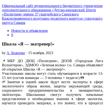
Официальный сайт муниципального бюджетного учреждения
дополнительного образования «Детско-юношеский Центр
«Пилигрим» имени 37 гвардейского Свирского
Краснознаменного воздушно-десантного корпуса» городского
округа Самара
Новости и объявления
0
Школа «Я — экотренер!»
by
А. Боженко
· 15 ноября, 2023
📌МБУ ДО ДЮЦ «Пилигрим», ДООВ «Городская Лига
Волонтеров», ЭДМОО «Зеленая волна» г.о. Самара объявляют
об открытии Школы «Я — экотренер!».
Участниками школы могут стать обучающиеся в возрасте 13-
15 лет (состав команды — 3 человека + педагог).👫
🌱Занятия в нашей школе будут вести эксперты в сфере
экологичного образа жизни, защиты окружающей среды,
социального предпринимательства и экомаркетинга,
экоблогеры. Школьники смогут получить начальные
представления о необходимых знаниях в сфере экологии,
научатся проводить экоуроки, а это значит, что в процессе