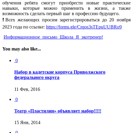
обучения ребята смогут приобрести новые практические
навыки, которые можно применить в жизни, а также
возможность сделать первый шаг в профессию будущего.
❗Всех желающих просим зарегистрироваться до 20 ноября
2023 года по ссылке:
https://forms.gle/Crqos3sTEpuUUBRo9
Информационное_письмо_Школа_Я_экотренер!
You may also like...
0
Набор в кадетские корпуса Приволжского
федерального округа
11 Фев, 2016
0
Театр «Пластилин» объявляет набор!!!!!
15 Янв, 2014
0