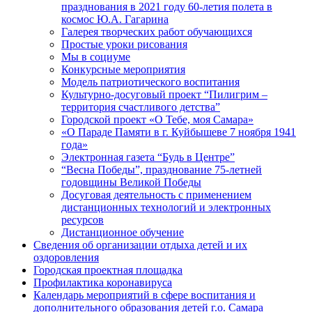
празднования в 2021 году 60-летия полета в
космос Ю.А. Гагарина
Галерея творческих работ обучающихся
Простые уроки рисования
Мы в социуме
Конкурсные мероприятия
Модель патриотического воспитания
Культурно-досуговый проект “Пилигрим –
территория счастливого детства”
Городской проект «О Тебе, моя Самара»
«О Параде Памяти в г. Куйбышеве 7 ноября 1941
года»
Электронная газета “Будь в Центре”
“Весна Победы”, празднование 75-летней
годовщины Великой Победы
Досуговая деятельность с применением
дистанционных технологий и электронных
ресурсов
Дистанционное обучение
Сведения об организации отдыха детей и их
оздоровления
Городская проектная площадка
Профилактика коронавируса
Календарь мероприятий в сфере воспитания и
дополнительного образования детей г.о. Самара