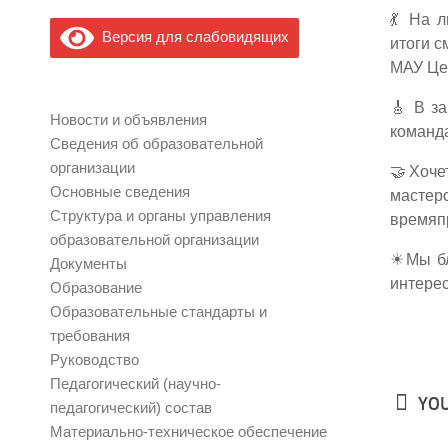
💃 На 
Версия для слабовидящих
итоги с
МАУ Це
🎸 В з
Новости и объявления
команд
Сведения об образовательной
организации
🤝Хоче
Основные сведения
мастер
Структура и органы управления
времяп
образовательной организации
☀Мы бл
Документы
интерес
Образование
Образовательные стандарты и
требования
Руководство
Педагогический (научно-
YOU
педагогический) состав
Материально-техническое обеспечение