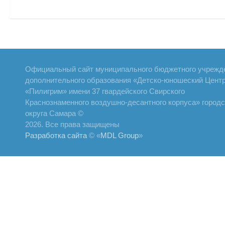
Официальный сайт муниципального бюджетного учрежд
дополнительного образования «Детско-юношеский Цент
«Пилигрим» имени 37 гвардейского Свирского
Краснознаменного воздушно-десантного корпуса» городс
округа Самара ©
2026. Все права защищены
Разработка сайта
© «
MDL Group
»