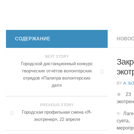
СОДЕРЖАНИЕ
НОВОС
NEXT STORY
Закр
Городской дистанционный конкурс
экот
творческих отчётов волонтерских
отрядов «Палитра волонтерских
BY
А. Б
дел»
🔆 23 
экотре
PREVIOUS STORY
Городская профильная смена «Я-
✨ Лаге
экотренер», 22 апреля
суета
меропр